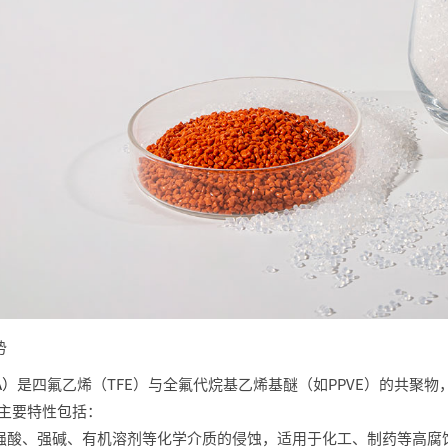
势
A）
是四氟乙烯（TFE）与全氟代烷基乙烯基醚（如PPVE）的共聚
。主要特性包括：
强酸、强碱、有机溶剂等化学介质的侵蚀，适用于化工、制药等高腐