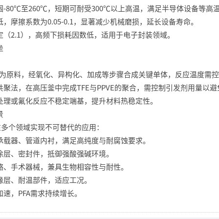
-80℃至260℃，短期可耐受300℃以上高温，满足半导体设备等高
，摩擦系数为0.05-0.1，显著减少机械磨损，延长设备寿命。
（2.1），高频下损耗因数低，适用于电子封装领域。
垒
：
烯为原料，经氧化、异构化、加成等步骤合成关键单体，反应温度需控制在
聚法，在高压釜中完成TFE与PPVE的聚合，需控制引发剂用量以
处理或氟化反应不稳定端基，提升材料热稳定性。
景
在多个领域实现不可替代的应用：
承载器、管道内衬，满足高纯度与耐腐蚀要求。
涂层、密封件，抵御强酸强碱环境。
骼、手术器械，兼具生物相容性与耐性。
缘层、耐温部件，适应工况。
速，PFA需求持续增长。