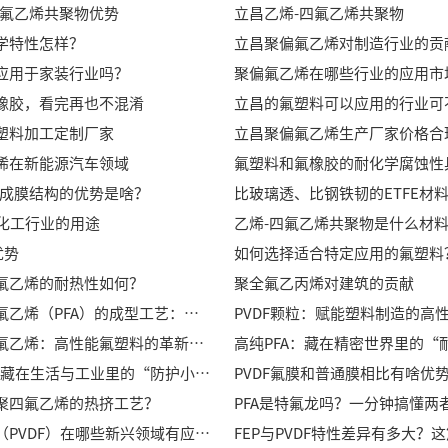
四氟乙烯共聚物优势
立昌乙烯-四氟乙烯共聚物
学特性怎样？
立昌聚偏氟乙烯对制造行业的贡
应用于家装行业吗？
橡胶，看完再也不混淆
立昌的氟塑料可以应用的行业可
塑料加工定制厂家
立昌聚偏氟乙烯生产厂家价格合
烯在新能源汽车领域
被做成膜结构的优势是啥？
比玻璃透、比钢铁韧的ETFE材
在化工行业的用途
乙烯-四氟乙烯共聚物是什么材
优势
如何选择适合特定应用的氟塑料
氟乙烯的耐热性如何？
聚全氟乙丙烯对建筑的贡献
可溶性聚四氟乙烯（PFA）的成型工艺：从材料特性到实际应用
PVDF颗粒：赋能塑料制造的高
可溶性聚四氟乙烯：高性能氟塑料的革新与应用
PVDF氟膜：藏在生活与工业里的“防护小能手”，立昌让它更给力
PVDF氟膜和普通膜相比有啥优
聚四氟乙烯的热挤工艺？
PFA是特氟龙吗？一分钟搞懂两者
聚偏氟乙烯（PVDF）在哪些新兴领域有应用？