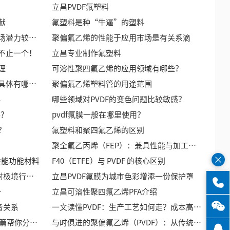
立昌PVDF氟塑料
献
氟塑料是种“牛逼”的塑料
聚偏氟乙烯在哪些行业的应用市场潜力较大？
聚偏氟乙烯的性能于应用市场是有关系滴
不止一个！
立昌专业制作氟塑料
理
可溶性聚四氟乙烯的应用领域有哪些？
氟塑料和氟橡胶的耐化学腐蚀性具体有哪些区别？
聚偏氟乙烯塑料管的用途范围
料
哪些领域对PVDF的变色问题比较敏感？
料？
pvdf氟膜一般在哪里使用？
？
氟塑料和聚四氟乙烯的区别
聚全氟乙丙烯（FEP）：兼具性能与加工灵活性的氟材料标杆​
性能功能材料
F40（ETFE）与 PVDF 的核心区别
高纯PFA：藏在精密世界里的“耐极境行者”​
立昌PVDF氟膜为城市色彩增添一份保护罩
势
立昌可溶性聚四氟乙烯PFA介绍
关系​
一文读懂PVDF：生产工艺如何走？成本高在哪？
FEP与PVDF特性差异有多大？这篇帮你分清“氟材两兄弟”！
与时俱进的聚偏氟乙烯（PVDF）：从传统领域到新兴赛道，它一直很“能打”！​