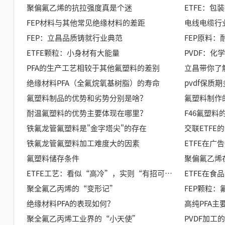
聚偏氟乙烯的抗拉强度真是个迷
ETFE：包
FEP材料与其他常见绝缘材料的差距
电线电缆行
FEP：立昌品质铸就行业典范​
FEP原料
ETFE颗粒：小身材有大能量
PVDF：化
PFA的生产工艺相较于其他氟塑料的差别
绝缘材料PFA（全氟烷氧基树脂）的寿命
pvdf保质
氟塑料制品的优势和劣势分别是啥？
氟塑料制作
耐温氟塑料的优势主要体现在哪里？
F46氟塑
铁氟龙管氟塑料是"金字塔尖"的存在
交联ETFE
铁氟龙管氟塑料加工难度大的因素
ETFE在广
氟塑料储存条件
聚偏氟乙烯
ETFE工艺：看似“高冷”，实则“有招可循”的技术挑战
ETFE在食
聚全氟乙丙烯的“变形记”
绝缘材料PFA的表现如何？
高纯PFA主
聚全氟乙丙烯工业界的“小天使”
PVDF加