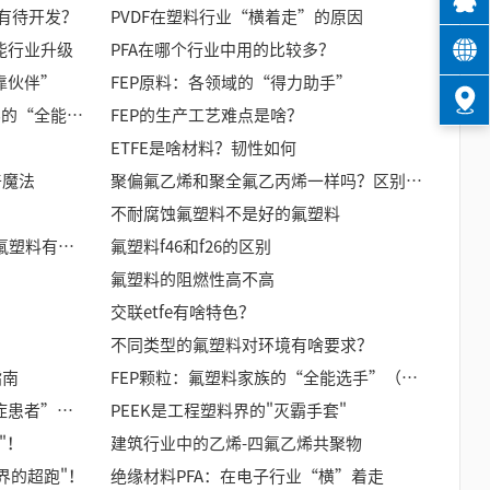
有待开发？
PVDF在塑料行业“横着走”的原因
能行业升级​
PFA在哪个行业中用的比较多？
靠伙伴”
FEP原料：各领域的“得力助手”
赣州立昌新材料：ETFE，材料界的“全能选手”
FEP的生产工艺难点是啥？
ETFE是啥材料？韧性如何
奇魔法
聚偏氟乙烯和聚全氟乙丙烯一样吗？区别在哪？
不耐腐蚀氟塑料不是好的氟塑料
F26氟塑料、F40氟塑料以及F46氟塑料有啥区别？
氟塑料f46和f26的区别
氟塑料的阻燃性高不高
交联etfe有啥特色？
不同类型的氟塑料对环境有啥要求？
指南
FEP颗粒：氟塑料家族的“全能选手”（下）
FEP颗粒：塑料界的“高冷洁癖症患者”与“硬核耍流氓选手”
PEEK是工程塑料界的"灭霸手套"
"！
建筑行业中的乙烯-四氟乙烯共聚物
界的超跑"！
绝缘材料PFA：在电子行业“横”着走