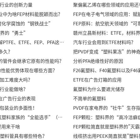
装行业的创新力量​
聚偏氟乙烯在哪些领域的应用还
业中为啥FEP材料能脱颖而出？
FEP在电子电气领域的应用：赋
：耐化学腐蚀的“钢铁战士”
FEP原料：航空航天领域的“可
学界的“勇士”
立昌带你了解PTFE、ETFE、FEP、PFA这几种氟塑料
汽车行业会用到ETFE材料吗？
期多久？
把PVDF变成“塑料果冻”的神
的管件会继承它原有的性能吗？
分析PFA绝缘性好的原因
料的性能优势体现在哪些方面？
的加工难度大吗？
ETFE在广告灯箱的应用
告行业能做啥？
氟塑料为什么要遮光储存
在广告行业的表现
不简单的氟塑料
品包装业的多面性！
PVDF在家电界的“社牛”生存
FEP颗粒：氟塑料家族的“全能选手”（上）
要用来干啥
FEP颗粒简直就是塑料界的"灭霸
工的塑料管具有哪些特色？
线缆挤出用PEEK简直就是"塑料