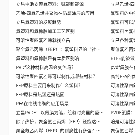
立昌电池支架氟塑料：赋能新能源
立昌乙烯-
乙烯-四氟乙烯共聚物在防腐涂层的应用
氟塑料的电
立昌氟塑料的发展趋势
氟塑料可以
氟塑料和氟橡胶加工工艺区别
氟塑料≠氟
可溶性聚四氟乙烯就找立昌
立昌各种氟
聚全氟乙丙烯（FEP）：氟塑料界的“社牛选手”
聚偏氟乙丙
氟塑料和氟橡胶是有本质区别滴
ETFE能
PVDf这种材料高温会变色吗？
pvdf氟膜
可溶性聚四氟乙烯可以制作成哪些材料？
高纯PFA的
FEP原料主要用来制作什么塑料？
可溶性聚四
FEP原料是热塑还是热固
PFA在电线电缆的应用场景
立昌PVDF：以氟膜为笔，绘就时光里的坚韧诗行​
除了热挤，聚全氟乙丙烯（FEP）还能这么造！3种主流制备方法解析​
啥是可溶性
聚全氟乙丙烯（FEP）的耐腐性有多强？这5点告诉你答案！​