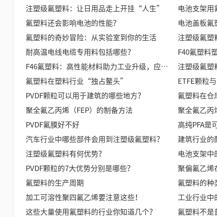
注塑级氟塑料：让日用品走上开挂“人生”
电池支架用
氟塑料还会影响电池的性能？
电池盖板氟
氟塑料的奇妙冒险：从实验室到你的生活
注塑级氟塑
耐高温电线电缆专用料包括哪些？
F40氟塑
F46氟塑料：高性能材料助力工业升级，应用前景广阔
注塑级氟塑
氟塑料在塑料行业“独占鳌头”
ETFE颗
PVDF颗粒可以用于建筑的哪些地方？
氟塑料在仓
聚全氟乙丙烯（FEP）的制备方法
聚全氟乙丙
PVDF氟膜好不好
高纯PFA是
汽车行业中哪些部件会用到注塑级氟塑料？
建筑行业的
注塑级氟塑料有何优势？
电池支架中
PVDF颗粒的7大优势分别是哪些？
聚偏氟乙烯
氟塑料的生产周期
氟塑料的种
加工可溶性聚四氟乙烯要注意这些！
工业行业中
这些大量使用氟塑料的行业你知道几个？
氟塑料不是