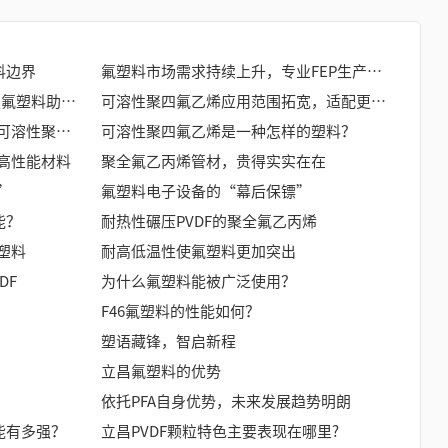
料边界
氟塑料市场需求持续上升，专业FEP生产厂家深耕线缆与化工材料赛道
ETFE颗粒市场应用拓展，耐磨损氟塑料助力线缆与膜结构产业发展
可溶性聚四氟乙烯应用范围拓宽，适配更多制造场景
乙烯四氟乙烯共聚物的性能会比可溶性聚四氟乙烯的好吗？
可溶性聚四氟乙烯是一种怎样的塑料？
高性能材料
聚全氟乙丙烯管材，贵得实实在在
”
氟塑料电子设备的“幕后保镖”
能？
耐热性碾压PVDF的聚全氟乙丙烯
塑料
耐高低温性使氟塑料更加突出
DF
为什么氟塑料能被广泛使用？
F46氟塑料的性能如何？
塑语藏锋，智启新程
立昌氟塑料的优势
依托PFA自身优势，未来发展趋势明朗
能有多强？
立昌PVDF颗粒特色主要表现在哪里?