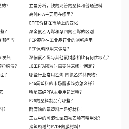
缆的？
立昌分析，铁氟龙管氟塑料和普通塑料
高纯PFA主要用在哪里？
ETFE价格在市场上的变化
哪些？
聚全氟乙丙烯和聚四氟乙烯的区别
PFA颗粒制作的袋子在医院行业有哪些应用？
FEP颗粒在工业品行业的创新应用
FEP原料能用来做啥？
光发热
聚偏氟乙烯与其他氟树脂相比有何优缺点？
颗粒吸湿？
加工PFA颗粒时需要注意哪些问题？
方面？
哪些行业常用乙烯-四氟乙烯共聚物？
F46氟塑料的市场需求趋势怎么样？
艺
啥是高纯PFA主要用途是啥？
F26氟塑料制品有哪些？
料？
耐腐蚀的氟塑料才是好材料！
工业中的可溶性聚四氟乙烯有啥用处？
建筑领域的PVDF氟膜材料！