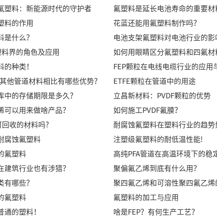
氟塑料：新能源时代的守护者
氟塑料是延长电池寿命的重要材
塑料的作用
花蓝还能用氟塑料制作吗？
料是什么？
电池支架氟塑料对电池行业的影
料塑料界的角色及应用
如何用眼睛区分氟塑料和四氟材
料的种类！
FEP颗粒在电线电缆行业的应用
粒与其他管道材料相比有哪些优势？
ETFE颗粒在管道中的用途
库中的存储期限是多久？
立昌新材料：PVDF颗粒的优势
烯可以用来做啥产品？
如何施工PVDF氟膜？
可回收的材料吗?
耐腐蚀氟塑料在塑料行业的趋势
耐腐蚀氟塑料
注塑级氟塑料的耐低温性能!
的氟塑料
高纯PFA管道在高温环境下的稳
在建筑行业也有涉猎？
聚偏氟乙烯到底有什么用？
类有哪些？
的氟塑料
氟塑料的加工与应用
普通的塑料！
啥是FEP？有何生产工艺？