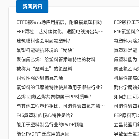
新闻资讯
ETFE颗粒市场应用拓展，耐磨损氟塑料助力线缆与膜结构产业发展
FEP颗粒工艺持续优化，适配电线挤出与精密注塑多元加工需求
建筑膜材也会用到氟塑料？
氟塑料为啥
氟塑料能硬抗环境的“秘诀”
氟塑料是能
聚偏氟乙烯：给塑料管添加特性的材料
氟塑料能为
被称为“塑料王”的氟塑料
聚全氟乙丙烯
耐候性强的聚偏氟乙烯
机械性能高
氟塑料的低摩擦特性使其适用于哪些行业？
耐化学腐蚀
乙烯-四氟乙烯共聚物属于PP材质吗？
如何加工可
与其他工程塑料相比，可溶性聚四氟乙烯的成本优势体现在哪些方面？
可溶性聚四
F46氟塑料的核心特性是啥？
FEP原料
能用于塑料制品行业的PVDF颗粒
立昌花篮用
能让PVDF广泛应用的原因
导致聚全氟