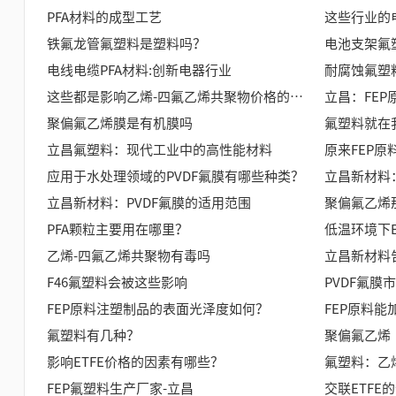
PFA材料的成型工艺
这些行业的
铁氟龙管氟塑料是塑料吗？
电池支架氟
电线电缆PFA材料:创新电器行业
耐腐蚀氟塑
这些都是影响乙烯-四氟乙烯共聚物价格的因素！
立昌：FEP
聚偏氟乙烯膜是有机膜吗
氟塑料就在
立昌氟塑料：现代工业中的高性能材料
原来FEP
应用于水处理领域的PVDF氟膜有哪些种类？
立昌新材料
立昌新材料：PVDF氟膜的适用范围
聚偏氟乙烯
PFA颗粒主要用在哪里？
低温环境下
乙烯-四氟乙烯共聚物有毒吗
立昌新材料
F46氟塑料会被这些影响
PVDF氟膜
FEP原料注塑制品的表面光泽度如何？
FEP原料能
氟塑料有几种？
影响ETFE价格的因素有哪些？
氟塑料：乙
FEP氟塑料生产厂家-立昌
交联ETFE