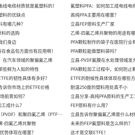
电线电缆材质就是氟塑料的！
氟塑料PFA：如何加工成电线电
塑料的优缺点
高纯PFA主要用在哪里？
料有哪几种？
立昌FEP原料生产厂家
原料的选购
乙烯-四氟乙烯共聚物的用途有
我们身边
原料在食品包方面也有应用啊！
PFA颗粒能做塑料袋吗？
：在汽车领域的聚偏氟乙烯
立昌-PVDF氟膜在水处理领域发
那些鲜为人知的特性
PFA颗粒加工过程中，如何防止
ETFE的韧性具体有多好？
ETFE的耐候性具体体现在哪些
告诉你市场上的ETFE价格
耐温250度的塑料用处真不小
市场前景如何？
立昌分享-高纯PFA原料的生产工
加工成什么？
FEP原料有什么用？
聚偏氟乙烯（PVDF）和聚四氟乙烯（PTFE）的区别
立昌告诉你聚偏氟乙烯是什么材
烯-四氟乙烯共聚物
未来的FEP氟塑料是怎么样的？
的优势体现在哪里？
这才是交联ETFE！