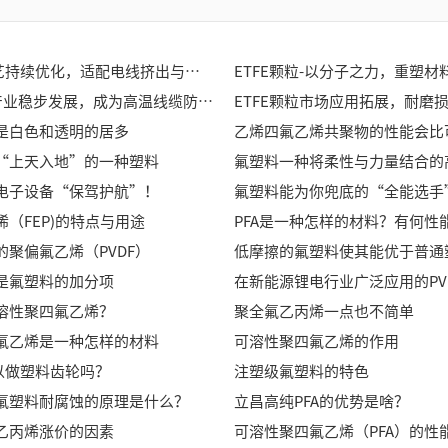
FEP颗粒工艺持续优化，适配电线挤出与精密注塑多元加工需求
ETFE颗粒-以分子之力，重塑材
F46氟塑料产业稳步发展，成为高温线缆防腐制品主流原料之一
是白色和透明的居多
“上天入地”的一种塑料
氟塑料一种将柔性与力量结合的
电子设备“保驾护航”！
氟塑料能为你兜底的“全能选手
（FEP)的特点与用途
PFA是一种怎样的材料？有何性
的聚偏氟乙烯（PVDF）
低摩擦的氟塑料使其能优于普通
是氟塑料的加分项
在新能源锂电行业广泛应用的PV
溶性聚四氟乙烯？
聚全氟乙丙烯一点也不简单
氟乙烯是一种怎样的材料
可溶性聚四氟乙烯的作用
可以做塑料齿轮吗？
注塑级氟塑料的特色
氟塑料耐腐蚀的原理是什么？
立昌高纯PFA的优势是啥？
乙丙烯涨价的因素
可溶性聚四氟乙烯（PFA）的性