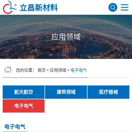
立昌新材料
网站首页
应用领域
关于我们
公司简介
发展历程
荣誉资质
研发机构
产品展示
FEP聚全氟乙丙烯
PFA可熔性聚四氟乙烯
PVDF聚偏氟乙烯
ETFE四氟乙烯共聚物
氟树脂色母
PEEK
应用领域
您的位置：
首页
>
应用领域
>
电子电气
航天航空
建筑领域
医疗器械
电子电气
新闻资讯
航天航空
建筑领域
医疗器械
行业资讯
公司新闻
联系我们
电子电气
English
电子电气