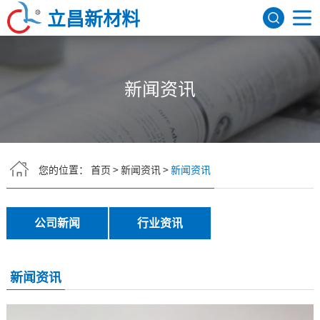
立昌新材料
网站首页
新闻资讯
关于我们
公司简介
发展历程
荣誉资质
研发机构
产品展示
FEP聚全氟乙丙烯
PFA可熔性聚四氟乙烯
PVDF聚偏氟乙烯
ETFE四氟乙烯共聚物
氟树脂色母
PEEK
应用领域
您的位置：
首页
>
新闻资讯
>
新闻资讯
航天航空
建筑领域
医疗器械
电子电气
新闻资讯
公司新闻
行业资讯
行业资讯
公司新闻
联系我们
新闻资讯
English