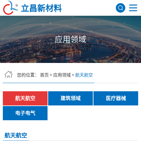
立昌新材料
网站首页
应用领域
关于我们
公司简介
发展历程
荣誉资质
研发机构
产品展示
FEP聚全氟乙丙烯
PFA可熔性聚四氟乙烯
PVDF聚偏氟乙烯
ETFE四氟乙烯共聚物
氟树脂色母
PEEK
应用领域
您的位置：
首页
>
应用领域
>
航天航空
航天航空
建筑领域
医疗器械
电子电气
新闻资讯
航天航空
建筑领域
医疗器械
行业资讯
公司新闻
联系我们
电子电气
English
航天航空