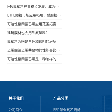
F46氟塑料产业稳步发展，成为高温线缆防腐制品主流原料之一
ETFE颗粒市场应用拓展，耐磨损氟塑料助力线缆与膜结构产业发展
可溶性聚四氟乙烯应用范围拓宽，适配更多制造场景
建筑膜材也会用到氟塑料？
氟塑料为啥是白色和透明的居多
乙烯四氟乙烯共聚物的性能会比可溶性聚四氟乙烯的好吗？
可溶性聚四氟乙烯是一种怎样的塑料？
关于我们
产品分类
公司简介
FEP聚全氟乙丙烯