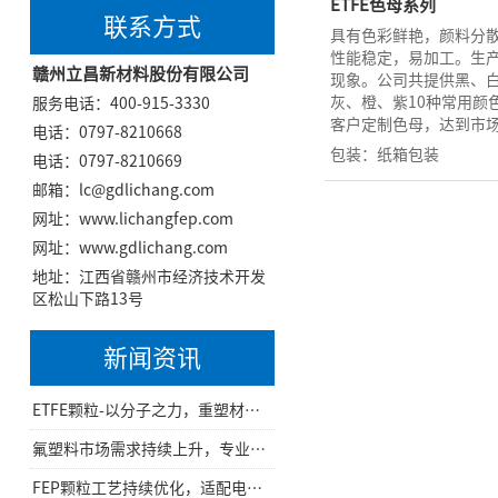
ETFE色母系列
联系方式
具有色彩鲜艳，颜料分
性能稳定，易加工。生
赣州立昌新材料股份有限公司
现象。公司共提供黑、
灰、橙、紫10种常用颜
服务电话：400-915-3330
客户定制色母，达到市
电话：0797-8210668
包装：纸箱包装
电话：0797-8210669
邮箱：lc@gdlichang.com
网址：
www.lichangfep.com
网址：
www.gdlichang.com
地址：江西省赣州市经济技术开发
区松山下路13号
新闻资讯
ETFE颗粒-以分子之力，重塑材料边界
氟塑料市场需求持续上升，专业FEP生产厂家深耕线缆与化工材料赛道
FEP颗粒工艺持续优化，适配电线挤出与精密注塑多元加工需求