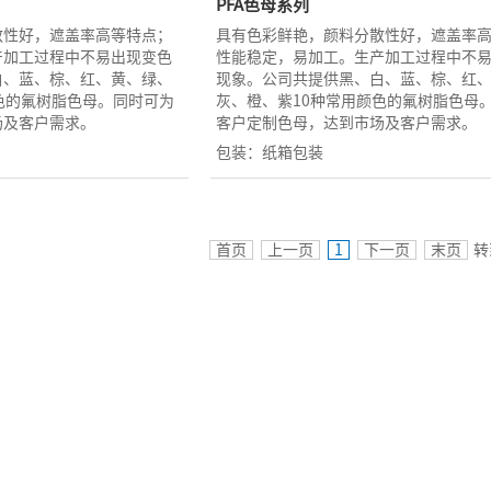
PFA色母系列
散性好，遮盖率高等特点；
具有色彩鲜艳，颜料分散性好，遮盖率
产加工过程中不易出现变色
性能稳定，易加工。生产加工过程中不
白、蓝、棕、红、黄、绿、
现象。公司共提供黑、白、蓝、棕、红
色的氟树脂色母。同时可为
灰、橙、紫10种常用颜色的氟树脂色母
场及客户需求。
客户定制色母，达到市场及客户需求。
包装：纸箱包装
首页
上一页
1
下一页
末页
转