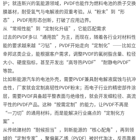
护；就连新兴的氢能源领域，PVDF也能作为燃料电池的质子交换
膜基材，耐受氢气与电解液的双重考验。从“粉末”到“形
态”，PVDF用形态创新，打破了应用边界。​
从“常规性能”到“定制化升级”，它能匹配需求​
过去的PVDF多以“通用款”为主，而现在，随着各行业对材料性
能的要求越来越“刁钻”，PVDF开始走向“定制化”——比如立
幸邦这类企业，能根据客户需求，调整PVDF的氟树脂含量、粒径
大小、硬度指标，甚至开发出“高导热PVDF”“耐静电PVDF”
等款。​
比如新能源汽车的电池外壳，需要PVDF兼具耐电解液腐蚀与抗冲
击性，厂家就会定制高韧性PVDF粉末；而电子行业的精密部件涂
层，需要PVDF具备超平整表面与绝缘性，就会开发细粒径、高流
平性的PVDF产品。这种“按需定制”的能力，让PVDF不再是
“一刀切”的通用材料，而是能解决行业痛点的“定制化方
案”。​
从传统建材的“耐候担当”，到新能源的“核心配角”，再到领
域的“定制专家”，聚偏氟乙烯（PVDF）被时代淘汰，反而靠着