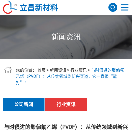
立昌新材料
网站首页
新闻资讯
关于我们
公司简介
发展历程
荣誉资质
研发机构
产品展示
FEP聚全氟乙丙烯
PFA可熔性聚四氟乙烯
PVDF聚偏氟乙烯
ETFE四氟乙烯共聚物
氟树脂色母
PEEK
应用领域
您的位置：
首页
>
新闻资讯
>
行业资讯
>
与时俱进的聚偏氟
乙烯（PVDF）：从传统领域到新兴赛道，它一直很“能
打”！​
航天航空
建筑领域
医疗器械
电子电气
新闻资讯
行业资讯
公司新闻
联系我们
公司新闻
行业资讯
English
与时俱进的聚偏氟乙烯（PVDF）：从传统领域到新兴