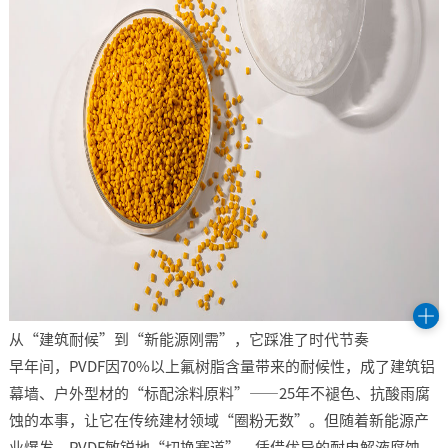
从“建筑耐候”到“新能源刚需”，它踩准了时代节奏​
早年间，PVDF因70%以上氟树脂含量带来的耐候性，成了建筑铝
幕墙、户外型材的“标配涂料原料”——25年不褪色、抗酸雨腐
蚀的本事，让它在传统建材领域“圈粉无数”。但随着新能源产
业爆发，PVDF敏锐地“切换赛道”，凭借优异的耐电解液腐蚀、