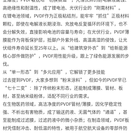
高绝缘性和耐温性，成了锂电池、光伏行业的“刚需材料”。​
在锂电池领域，PVDF作为正极粘结剂，能牢牢“抓住”正极材料
颗粒，即使在电解液长期浸泡、充放电反复循环的环境下，也不
会分解失效，直接影响电池的容量与寿命；在光伏行业，PVDF薄
膜能作为背板保护层，抵御户外紫外线、高温高湿的侵蚀，让光
伏组件寿命延长至25年以上。从“给建筑穿外衣”到“给新能源
核心部件做防护”，PVDF用性能升级，跟上了绿色能源发展的步
伐。​
从“单一形态”到“多元应用”，它解锁了更多技能​
过去提到PVDF，大家多想到“粉末涂料”，但如今的PVDF早已
“七十二变”：除了传统粉末形态，还能制成薄膜、管材、板
材，甚至纳米级粉体，适配不同行业的需求。​
在生物医药领域，高洁净度的PVDF管材/薄膜，因化学稳定性
强、不析出有害物质，成了输送药液、无菌气体的“通道”，甚
至能制成过滤膜，过滤药液中的微小杂质；在制造领域，PVDF板
材凭借耐冲击、耐低温的特性，被用于航空航天设备的零部件防