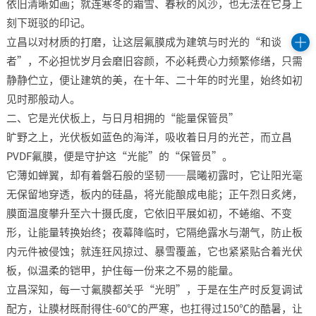
依旧清晰如画；就连寒冬的霜雪、春秋的风沙，也无法在它身上
刻下斑驳的印记。​
立昌以对材质的打磨，让这层氟膜成为建筑与时光的“和谈
者”，不必担忧岁月会磨旧容颜，不必耗费心力频繁修缮，只需
静静伫立，便让建筑的美，在十年、二十年的时光里，始终如初
见时那般动人。​
二、它是光伏板上，与日月相拥的“能量保管员”​
旷野之上，光伏板如蓝色的海洋，吸收着日月的光芒，而立昌
PVDF氟膜，便是守护这“光能”的“保管员”。​
它薄如蝉翼，却有着磐石般的坚韧——晨曦初露时，它让阳光毫
无保留地穿透，板内的硅晶，将光能酿成电能；正午烈日炙烤，
膜面温度攀升至六十摄氏度，它依旧平展如初，不蜷缩、不变
形，让能量转换始终；夜幕降临时，它隔绝露水与潮气，防止板
内元件被侵蚀；就连狂风掠过、暴雪覆盖，它也紧紧贴合着光伏
板，似温柔的铠甲，护住每一份来之不易的能量。​
立昌深知，每一寸氟膜都关乎“光明”，于是在生产时反复调试
配方，让膜材既耐得住-60℃的严寒，也扛得过150℃的酷暑，让