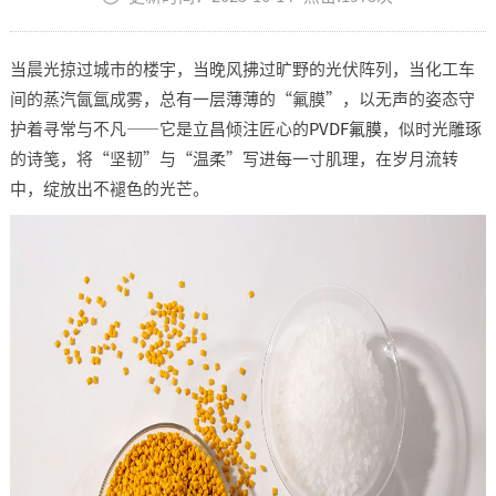
当晨光掠过城市的楼宇，当晚风拂过旷野的光伏阵列，当化工车
间的蒸汽氤氲成雾，总有一层薄薄的“氟膜”，以无声的姿态守
护着寻常与不凡——它是立昌倾注匠心的
PVDF氟膜
，似时光雕琢
的诗笺，将“坚韧”与“温柔”写进每一寸肌理，在岁月流转
中，绽放出不褪色的光芒。​