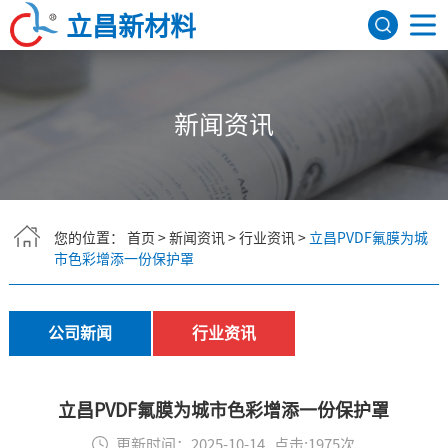
立昌新材料
网站首页
新闻资讯
关于我们
公司简介
发展历程
荣誉资质
研发机构
产品展示
FEP聚全氟乙丙烯
PFA可熔性聚四氟乙烯
PVDF聚偏氟乙烯
ETFE四氟乙烯共聚物
氟树脂色母
PEEK
应用领域
您的位置：
首页
>
新闻资讯
>
行业资讯
>
立昌PVDF氟膜为城
市色彩增添一份保护罩
航天航空
建筑领域
医疗器械
电子电气
新闻资讯
公司新闻
行业资讯
行业资讯
公司新闻
联系我们
English
立昌PVDF氟膜为城市色彩增添一份保护罩
更新时间：2025-10-14 点击:1975次