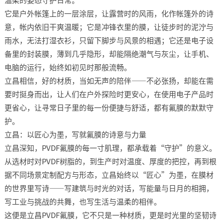
温柔的姿态守护日常。​
它是户外帐篷上的一层涂层，让露营时的风雨，化作帐篷外的诗
意，帐内依旧干爽温暖；它是冲锋衣里的膜，让徒步时的泥泞与
雨水，无法打湿衣衫，只留下脚步与风景的相遇；它还是电子设
备里的封装膜，薄到几乎隐形，却能隔绝潮气与灰尘，让手机、
电脑的运行，始终如初见时那般流畅。​
立昌相信，好的材质，当如无声的陪伴——不必张扬，却能在需
要时挺身而出，让人们在户外探险时更安心，在使用电子产品时
更省心，让寻常日子里的每一份便捷与舒适，都有氟膜的默默守
护。​
立昌：以匠心为墨，写就氟膜的诗意与力量​
立昌深知，PVDF氟膜的每一寸肌理，都承载着“守护”的意义。
从选材时对PVDF树脂的，到生产时对温度、厚度的把控，再到根
据不同场景定制配方与形态，立昌始终以“匠心”为墨，在膜材
的世界里写诗——写建筑与时光的对话，写能量与日月的相拥，
写工业与挑战的共舞，也写生活与温柔的相伴。​
这便是立昌PVDF氟膜，它不只是一种材质，更是时光里的坚韧诗