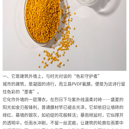
一、它是建筑外墙上，与时光对谈的“色彩守护者”​
城市的建筑，是凝固的诗行，而立昌PVDF氟膜，便是为这诗行留
住色彩的“墨客”。​
它化作外墙的一层薄衣，在烈日下与紫外线温柔对峙——盛夏的
阳光如金刃般锋利，普通膜材早已褪去光泽，它却依旧让墙砖的
绯红、幕墙的银灰，如初绽的花般鲜活；暴雨倾盆时，它似撑开
的透明伞，任雨水冲刷，不留一丝泥痕，让建筑的轮廓在雨雾中