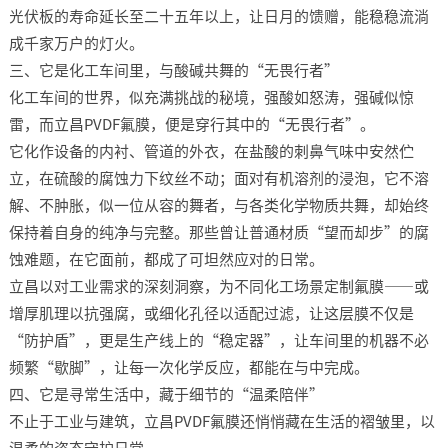
光伏板的寿命延长至二十五年以上，让日月的馈赠，能稳稳流淌
成千家万户的灯火。​
三、它是化工车间里，与酸碱共舞的“无畏行者”​
化工车间的世界，似充满挑战的秘境，强酸如怒涛，强碱似惊
雷，而立昌PVDF氟膜，便是穿行其中的“无畏行者”。​
它化作设备的内衬、管道的外衣，在盐酸的刺鼻气味中安然伫
立，在硫酸的腐蚀力下纹丝不动；面对有机溶剂的浸泡，它不溶
解、不肿胀，似一位从容的舞者，与各类化学物质共舞，却始终
保持着自身的纯净与完整。那些曾让普通材质“望而却步”的腐
蚀难题，在它面前，都成了可坦然应对的日常。​
立昌以对工业需求的深刻洞察，为不同化工场景定制氟膜——或
增厚肌理以抗强腐，或细化孔径以适配过滤，让这层膜不仅是
“防护盾”，更是生产线上的“稳定器”，让车间里的机器不必
频繁“歇脚”，让每一次化学反应，都能在与中完成。​
四、它是寻常生活中，藏于细节的“温柔陪伴”​
不止于工业与建筑，立昌PVDF氟膜还悄悄藏在生活的褶皱里，以