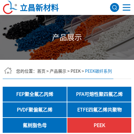
立昌新材料
网站首页
产品展示
关于我们
公司简介
发展历程
荣誉资质
研发机构
产品展示
FEP聚全氟乙丙烯
PFA可熔性聚四氟乙烯
PVDF聚偏氟乙烯
ETFE四氟乙烯共聚物
氟树脂色母
PEEK
应用领域
您的位置：
首页
>
产品展示
>
PEEK
>
PEEK碳纤系列
航天航空
建筑领域
医疗器械
电子电气
新闻资讯
FEP聚全氟乙丙烯
PFA可熔性聚四氟乙烯
行业资讯
公司新闻
联系我们
PVDF聚偏氟乙烯
ETFE四氟乙烯共聚物
English
氟树脂色母
PEEK