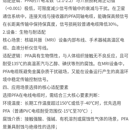
适配逻辑：PFA的介电常数（2.1-2.2）与介质损耗角正切值
（<0.001）极低，可限度减少信号传输中的衰减与干扰。在卫星
通信系统中，连接天线与接收器的PFA同轴电缆，能确保高频信号
在长距离传输中保持保真度，信号损耗较普通电缆降低30%。​
2.设备：生物与耐适配​
核心场景：核磁共振（MRI）设备内部布线、手术器械高温区电
缆、血液分析仪信号线。​
适配逻辑：PFA具有生物惰性，与人体组织接触无不良反应，且可
耐受135℃的高温蒸汽与乙醇、碘伏等剂的腐蚀。在MRI设备中，
PFA电缆既避免金属杂质干扰磁场，又能在设备运行产生的高温环
境中稳定传输控制信号。​
四、应用场景选择的核心适配要素​
选择PFA在电线电缆时，需结合三大核心要素判断：​
环境温度：长期工作温度超过150℃或低于-40℃时，优先选用
PFA（普通PVC电缆耐受范围仅-15℃至70℃）；​
腐蚀介质：接触强酸、强碱、有机溶剂或腐蚀性气体的场景，PFA
是兼具耐蚀与绝缘性的选择；​