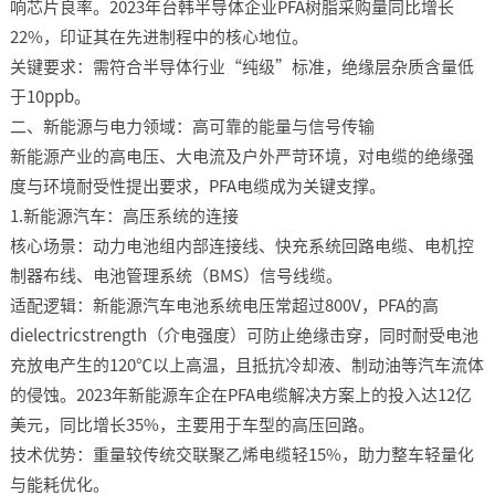
响芯片良率。2023年台韩半导体企业PFA树脂采购量同比增长
22%，印证其在先进制程中的核心地位。​
关键要求：需符合半导体行业“纯级”标准，绝缘层杂质含量低
于10ppb。​
二、新能源与电力领域：高可靠的能量与信号传输​
新能源产业的高电压、大电流及户外严苛环境，对电缆的绝缘强
度与环境耐受性提出要求，PFA电缆成为关键支撑。​
1.新能源汽车：高压系统的连接​
核心场景：动力电池组内部连接线、快充系统回路电缆、电机控
制器布线、电池管理系统（BMS）信号线缆。​
适配逻辑：新能源汽车电池系统电压常超过800V，PFA的高
dielectricstrength（介电强度）可防止绝缘击穿，同时耐受电池
充放电产生的120℃以上高温，且抵抗冷却液、制动油等汽车流体
的侵蚀。2023年新能源车企在PFA电缆解决方案上的投入达12亿
美元，同比增长35%，主要用于车型的高压回路。​
技术优势：重量较传统交联聚乙烯电缆轻15%，助力整车轻量化
与能耗优化。​