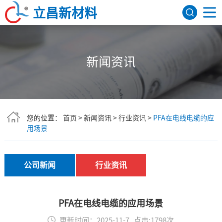
立昌新材料
网站首页
新闻资讯
关于我们
公司简介
发展历程
荣誉资质
研发机构
产品展示
FEP聚全氟乙丙烯
PFA可熔性聚四氟乙烯
PVDF聚偏氟乙烯
ETFE四氟乙烯共聚物
氟树脂色母
PEEK
应用领域
您的位置：
首页
>
新闻资讯
>
行业资讯
>
PFA在电线电缆的应
用场景
航天航空
建筑领域
医疗器械
电子电气
新闻资讯
公司新闻
行业资讯
行业资讯
公司新闻
联系我们
English
PFA在电线电缆的应用场景
更新时间：2025-11-7 点击:1798次