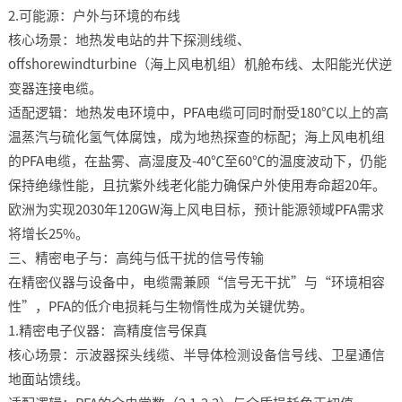
2.可能源：户外与环境的布线​
核心场景：地热发电站的井下探测线缆、
offshorewindturbine（海上风电机组）机舱布线、太阳能光伏逆
变器连接电缆。​
适配逻辑：地热发电环境中，PFA电缆可同时耐受180℃以上的高
温蒸汽与硫化氢气体腐蚀，成为地热探查的标配；海上风电机组
的PFA电缆，在盐雾、高湿度及-40℃至60℃的温度波动下，仍能
保持绝缘性能，且抗紫外线老化能力确保户外使用寿命超20年。
欧洲为实现2030年120GW海上风电目标，预计能源领域PFA需求
将增长25%。​
三、精密电子与：高纯与低干扰的信号传输​
在精密仪器与设备中，电缆需兼顾“信号无干扰”与“环境相容
性”，PFA的低介电损耗与生物惰性成为关键优势。​
1.精密电子仪器：高精度信号保真​
核心场景：示波器探头线缆、半导体检测设备信号线、卫星通信
地面站馈线。​