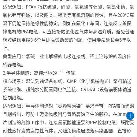
适配逻辑：PFA可抵抗硫酸、硝酸、氢氟酸等强酸，氢氧化钠、氢
氧化钾等强碱，以及酮类、酯类等有机溶剂的侵蚀，且在260℃高
温下仍能保持绝缘性能稳定。例如在氟化工车间，连接反应釜搅
拌电机的PFA电缆，可直接接触氟化氢气体与高温介质，避免普通
橡胶绝缘电缆3-6个月即腐蚀断裂的问题，使用寿命延长至5年以
上。​
典型应用：氯碱工业电解槽的电极连接线、稀土冶炼炉的温度传
感器电缆。​
2.半导体制造：高纯环境的“”传输​
核心场景：湿法刻蚀设备布线、CMP（化学机械抛光）浆料输送
系统电缆、超纯水分配管网电气连接、CVD/ALD设备前驱体输送
控制线缆。​
适配逻辑：半导体制造对“零颗粒污染”要求严苛，PFA表面光滑
且剂析出，可防止污染物吸附与管路腐蚀产生的颗粒。在3nm芯
片制造的刻蚀工序中，连接氢氟酸输送泵的PFA控制电缆，既耐受
刻蚀液挥发的腐蚀性气体，又避免绝缘层脱落污染晶圆，直接影