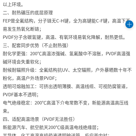
以上环境。
二、耐热碾压的底层原理
FEP是全氟结构，分子链无C-H键，全为高键能C-F键，高温下不
易发生热氧化断链；
PVDF分子含碳氢键，高温、有氧环境易氧化降解，耐热更低。
三、配套同步优势（不止耐热强）
耐化学更强：200℃高温浓强碱、氢氟酸中不溶胀，PVDF高温强
碱环境会失重软化；
耐候耐辐照升级：全氟结构抗UV、太空辐照，户外暴晒数十年不
粉化，高温户外场景PVDF；
透明可熔融加工：可挤出透明薄膜、高温线缆、可视防腐管道，
PVDF基本不透明；
电气绝缘稳定：200℃高温下介电常数不变，新能源高温高压线
束。
四、适配高温场景（PVDF无法胜任）
新能源汽车、航空航天200℃级高温电线绝缘层；
半导体、化工高温高纯药液透明输送管、反应釜内衬；