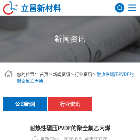
立昌新材料
网站首页
新闻资讯
关于我们
公司简介
发展历程
荣誉资质
研发机构
产品展示
FEP聚全氟乙丙烯
PFA可熔性聚四氟乙烯
PVDF聚偏氟乙烯
ETFE四氟乙烯共聚物
氟树脂色母
PEEK
应用领域
您的位置：
首页
>
新闻资讯
>
行业资讯
>
耐热性碾压PVDF的
聚全氟乙丙烯
航天航空
建筑领域
医疗器械
电子电气
新闻资讯
公司新闻
行业资讯
行业资讯
公司新闻
联系我们
English
耐热性碾压PVDF的聚全氟乙丙烯
更新时间：2026-6-5 点击:793次